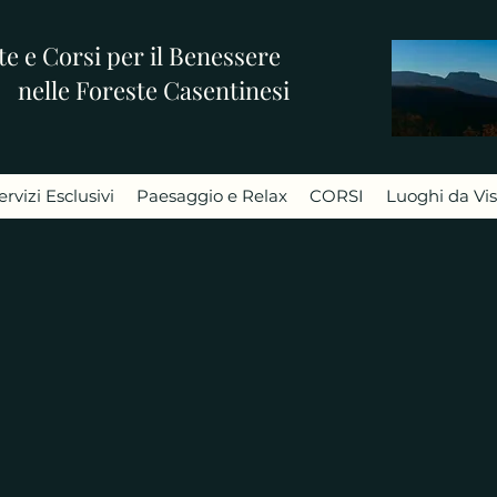
e e Corsi per il Benessere
nelle Foreste Casentinesi
ervizi Esclusivi
Paesaggio e Relax
CORSI
Luoghi da Vis