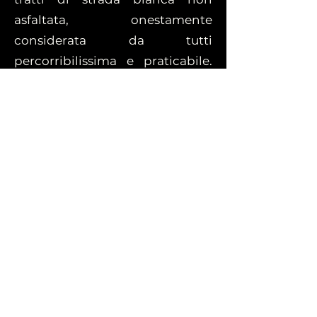
asfaltata, onestamente
considerata da tutti
percorribilissima e praticabile.
Spendiamo più di due parole
per descrivertela, perchè
l'oggettiva bellezza dei
panorami che si stagliano lungo
la strada colpirebbero il più
disincantato dei viaggiatori. Le
marce si scalano da sole perchè
gli occhi meravigliati, incuriositi
e attirati da una natura
incontaminata vorranno vedere
e osservare il più possibile, il
cuore sussulta per i profondi