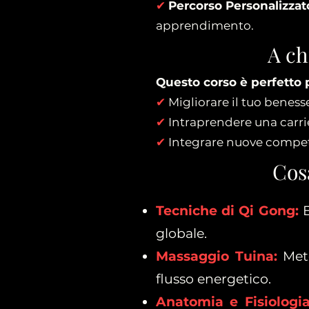
✔
Percorso Personalizzat
apprendimento.
A ch
Questo corso è perfetto p
✔
Migliorare il tuo beness
✔
Intraprendere una carrier
✔
Integrare nuove compete
Cos
Tecniche di Qi Gong:
E
globale.
Massaggio Tuina:
Met
flusso energetico.
Anatomia e Fisiologia