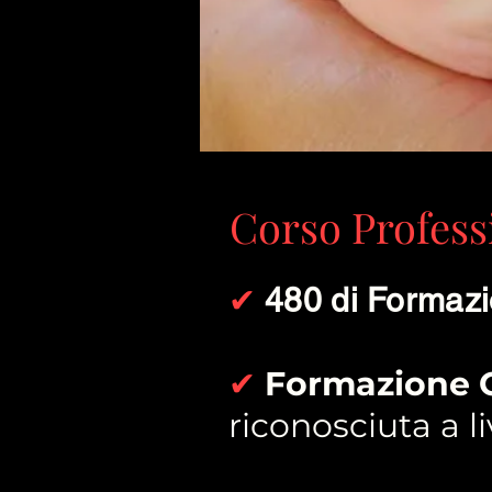
Corso Profess
✔
480 di Formazio
✔
Formazione C
riconosciuta a l