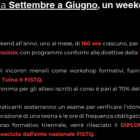
da
Settembre a Giugno
, un wee
eekend all’anno, uno al mese, di
160 ore
ciascuno, per 
rocinio
, con programmi conformi alle direttive della
gli incontri mensili come workshop formativi, fuor
 Tuina ® FISTQ.
ima per gli allievi iscritti al corso è pari al 70% del
aticanti sosterranno un esame per verificare l’idone
orazione di una tesina e le ore di frequenza obbligato
rso formativo triennale, verrà rilasciato il
DIPLO
ciuto dall’ente nazionale FISTQ.