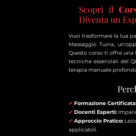
Scopri il
Cor
Diventa un Esp
Vuoi trasformare la tua pa
Massaggio Tuina, un'oppo
Questo corso ti offre una
tecniche essenziali del Q
terapia manuale profondam
Perch
✔
Formazione Certificata
✔
Docenti Esperti:
Impara 
✔
Approccio Pratico:
Lezi
applicabili.